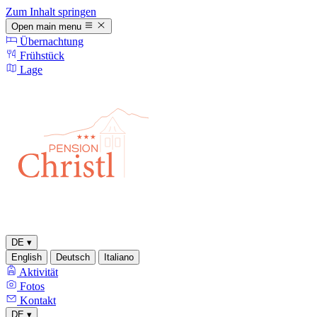
Zum Inhalt springen
Open main menu
Übernachtung
Frühstück
Lage
DE
▾
English
Deutsch
Italiano
Aktivität
Fotos
Kontakt
DE
▾